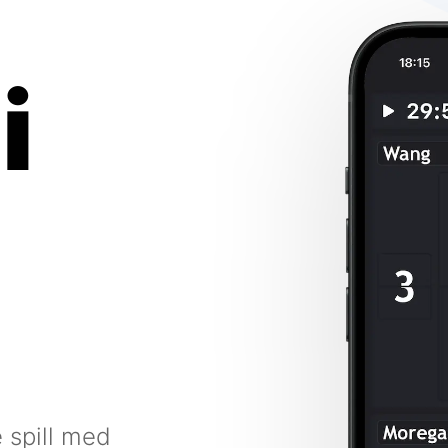
i
e spill med