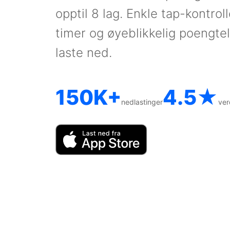
opptil 8 lag. Enkle tap-kontrol
timer og øyeblikkelig poengtell
laste ned.
150K+
4.5★
nedlastinger
ver