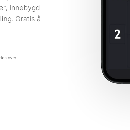
ler, innebygd
ing. Gratis å
den over