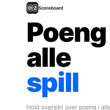
Scoreboard
Poeng 
alle
spill
Hold oversikt over poeng i all