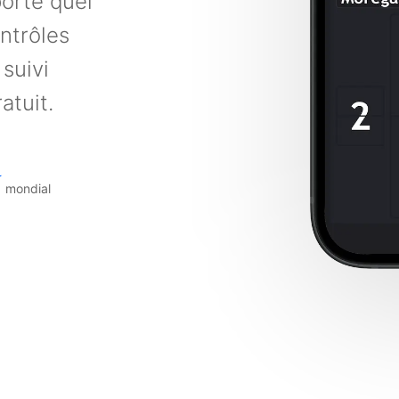
orte quel
ntrôles
suivi
atuit.
★
mondial