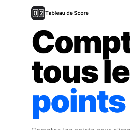
Tableau de Score
Compt
tous l
points