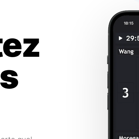
ez
es